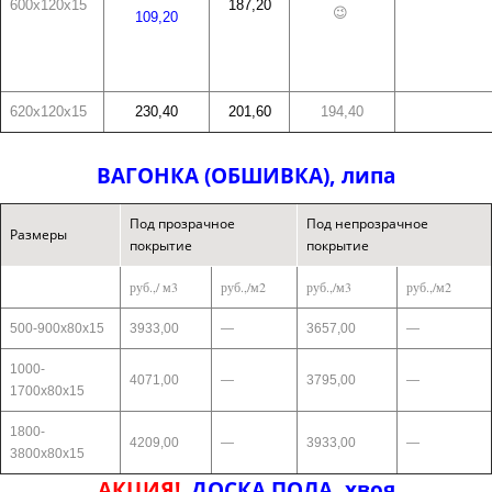
600х120х15
187,20
😉
109,20
620х120х15
230,40
201,60
194,40
ВАГОНКА (ОБШИВКА), липа
Под прозрачное
Под непрозрачное
Размеры
покрытие
покрытие
руб.,/ м3
руб.,/м2
руб.,/м3
руб.,/м2
500-900х80х15
3933,00
—
3657,00
—
1000-
4071,00
—
3795,00
—
1700х80х15
1800-
4209,00
—
3933,00
—
3800х80х15
АКЦИЯ!
ДОСКА ПОЛА, хвоя