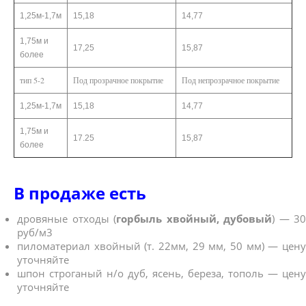
1,25м-1,7м
15,18
14,77
1,75м и
17,25
15,87
более
тип 5-2
Под прозрачное покрытие
Под непрозрачное покрытие
1,25м-1,7м
15,18
14,77
1,75м и
17.25
15,87
более
В продаже есть
дровяные отходы (
горбыль хвойный, дубовый
) — 30
руб/м3
пиломатериал хвойный (т. 22мм, 29 мм, 50 мм) — цену
уточняйте
шпон строганый н/о дуб, ясень, береза, тополь — цену
уточняйте