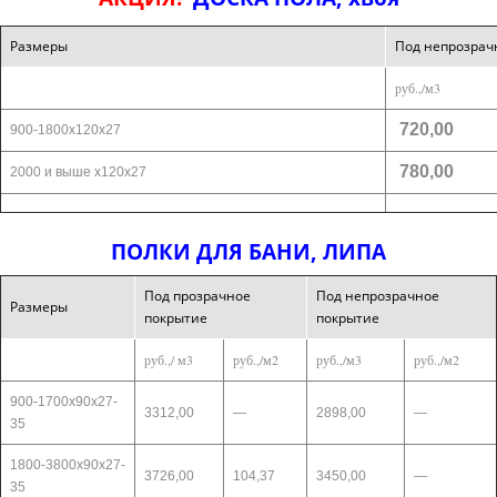
Размеры
Под непрозрач
руб.,/м3
720,00
900-1800х120х27
780,00
2000 и выше х120х27
ПОЛКИ ДЛЯ БАНИ, ЛИПА
Под прозрачное
Под непрозрачное
Размеры
покрытие
покрытие
руб.,/ м3
руб.,/м2
руб.,/м3
руб.,/м2
900-1700х90х27-
3312,00
—
2898,00
—
35
1800-3800х90х27-
3726,00
104,37
3450,00
—
35