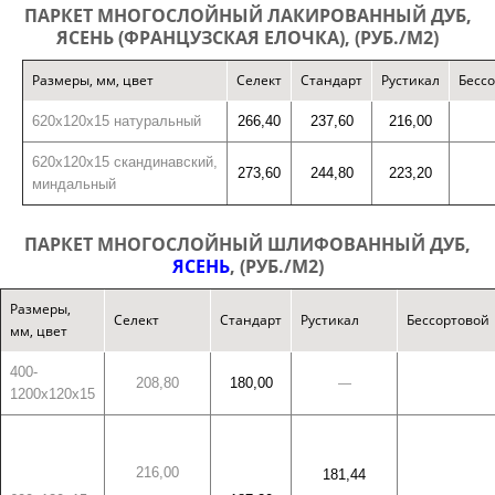
ПАРКЕТ МНОГОСЛОЙНЫЙ ЛАКИРОВАННЫЙ ДУБ,
ЯСЕНЬ (ФРАНЦУЗСКАЯ ЕЛОЧКА), (РУБ./М2)
Размеры, мм, цвет
Селект
Стандарт
Рустикал
Бесс
620х120х15 натуральный
266,40
237,60
216,00
620х120х15 скандинавский,
273,60
244,80
223,20
миндальный
ПАРКЕТ МНОГОСЛОЙНЫЙ ШЛИФОВАННЫЙ ДУБ,
ЯСЕНЬ
, (РУБ./М2)
Размеры,
Селект
Стандарт
Рустикал
Бессортовой
мм, цвет
400-
208,80
180,00
—
1200х120х15
216,00
181,44